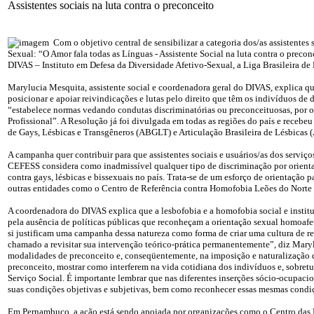
Assistentes sociais na luta contra o preconceito
Com o objetivo central de sensibilizar a categoria dos/as assistentes
Sexual: “O Amor fala todas as Línguas - Assistente Social na luta contra o pre
DIVAS – Instituto em Defesa da Diversidade Afetivo-Sexual, a Liga Brasileira de 
Marylucia Mesquita, assistente social e coordenadora geral do DIVAS, explica que
posicionar e apoiar reivindicações e lutas pelo direito que têm os indivíduos de
“estabelece normas vedando condutas discriminatórias ou preconceituosas, por or
Profissional”. A Resolução já foi divulgada em todas as regiões do país e receb
de Gays, Lésbicas e Transgêneros (ABGLT) e Articulação Brasileira de Lésbicas 
A campanha quer contribuir para que assistentes sociais e usuários/as dos servi
CEFESS considera como inadmissível qualquer tipo de discriminação por orientação
contra gays, lésbicas e bissexuais no país. Trata-se de um esforço de orientaç
outras entidades como o Centro de Referência contra Homofobia Leões do Norte
A coordenadora do DIVAS explica que a lesbofobia e a homofobia social e institu
pela ausência de políticas públicas que reconheçam a orientação sexual homoafet
si justificam uma campanha dessa natureza como forma de criar uma cultura de resp
chamado a revisitar sua intervenção teórico-prática permanentemente”, diz Mary
modalidades de preconceito e, conseqüentemente, na imposição e naturalização da
preconceito, mostrar como interferem na vida cotidiana dos indivíduos e, sobretu
Serviço Social. É importante lembrar que nas diferentes inserções sócio-ocupacion
suas condições objetivas e subjetivas, bem como reconhecer essas mesmas condiçõ
Em Pernambuco, a ação está sendo apoiada por organizações como o Centro das