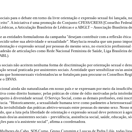
 sociais para o debate em torno da livre orientação e expressão sexual foi lançada,
conceito”. A iniciativa é uma promoção do Conjunto CFESS/CRESS [Conselho Federal
Lésbicas, a Articulação Brasileira de Lésbicas e a ABGLT – Associação Brasileira d
 as entidades formuladoras da campanha "desejam contribuir com a reflexão ética so
 decidir sobre sua afetividade e sexualidade”. Marylucia ressalta que um passo imp
ientação e expressão sexual por pessoas do mesmo sexo, no exercício profissional d
eu adesão de articulações como Rede Nacional Feminista de Saúde, Liga Brasileira 
(ABL).
ços sociais não aceitem nenhuma forma de discriminação por orientação sexual e den
 sexual praticada por assistentes sociais. A entidade quer sensibilizar os/as assis
ão para que homossexuais violentados/as se fortaleçam para procurar os Conselhos 
 e o DIVAS.
cional ainda são naturalizadas em nosso país e se expressam por meio da insuficiên
iva como direito humano; pelas práticas de crime de ódio motivadas pela intolerânc
eito à diversidade sexual. O Serviço Social, como as demais profissões, está inscri
lucia. “Historicamente, a sexualidade humana teve como parâmetro a heterossexual
 invisibilidade das práticas afetivo-sexuais entre pessoas do mesmo sexo. Nosso m
do, que a luta pela liberdade de orientação e expressão sexual deve pertencer à ag
ais dos/as assistentes sociais – previdência, assistência social, saúde, educação, s
es para o/a assistente social”, afirma a coordenadora.
 Mulheres do Cabo, SOS Corpo, Grupo Curumim e Loucas de Pedra Lilás, todas lig