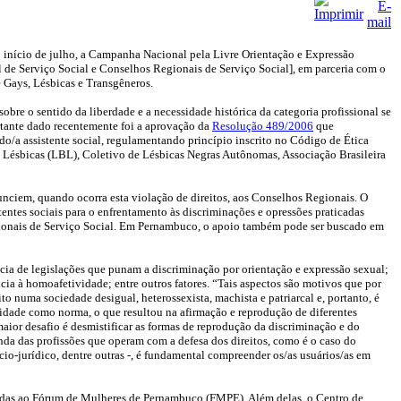
 no início de julho, a Campanha Nacional pela Livre Orientação e Expressão
 de Serviço Social e Conselhos Regionais de Serviço Social], em parceria com o
e Gays, Lésbicas e Transgêneros.
bre o sentido da liberdade e a necessidade histórica da categoria profissional se
ortante dado recentemente foi a aprovação da
Resolução 489/2006
que
o/a assistente social, regulamentando princípio inscrito no Código de Ética
de Lésbicas (LBL), Coletivo de Lésbicas Negras Autônomas, Associação Brasileira
unciem, quando ocorra esta violação de direitos, aos Conselhos Regionais. O
tentes sociais para o enfrentamento às discriminações e opressões praticadas
Regionais de Serviço Social. Em Pernambuco, o apoio também pode ser buscado em
cia de legislações que punam a discriminação por orientação e expressão sexual;
ia à homoafetividade; entre outros fatores. “Tais aspectos são motivos que por
to numa sociedade desigual, heterossexista, machista e patriarcal e, portanto, é
idade como norma, o que resultou na afirmação e reprodução de diferentes
aior desafio é desmistificar as formas de reprodução da discriminação e do
enda das profissões que operam com a defesa dos direitos, como é o caso do
ócio-jurídico, dentre outras -, é fundamental compreender os/as usuários/as em
adas ao Fórum de Mulheres de Pernambuco (FMPE). Além delas, o Centro de